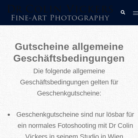
Zum
M
Suche
Inhalt
u
springen
Gutscheine allgemeine
Geschäftsbedingungen
Die folgende allgemeine
Geschäftsbedingungen gelten für
Geschenkgutscheine:
Geschenkgutscheine sind nur lösbar für
ein normales Fotoshooting mit Dr Colin
Vickers in seinem Studio in Wien.