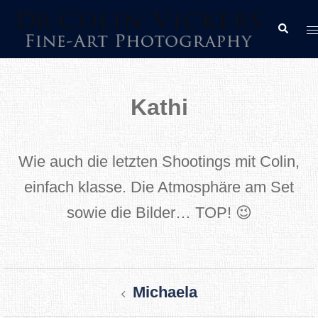
Skip
T
Search
to
m
content
Kathi
Wie auch die letzten Shootings mit Colin,
einfach klasse. Die Atmosphäre am Set
sowie die Bilder… TOP! 😉
Post
Michaela
navigation